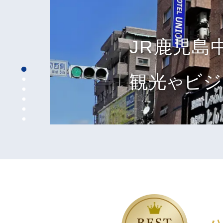
JR鹿児島
シングル
鶏飯
せっかく
せっかく
六白亭
黒豚
鹿
観光
フォース
石窯ピザ
夕食
夕食
焼酎利き
ビジ
人気
人気
や