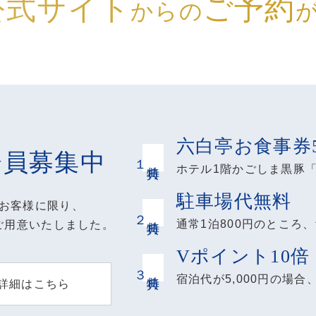
公式サイト
ご予約
からの
六白亭お食事券
会員募集中
１
特典
ホテル1階かごしま黒豚
駐車場代無料
お客様に限り、
２
特典
通常1泊800円のところ、
ご用意いたしました。
Vポイント10倍
３
特典
宿泊代が5,000円の場合
詳細はこちら